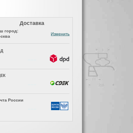
Доставка
ш город:
Изменить
сква
ПД
ЕК
чта России