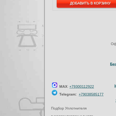
Оф
Бе
MAX
:
+79300112922
Telegram:
+79038585177
Подбор Уплотнителя