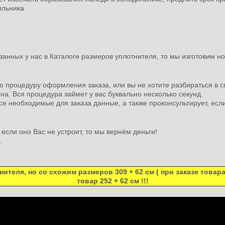
ильника
занных у нас в Каталоге размеров уплотнителя, то мы изготовим 
ю процедуру оформления заказа, или вы не хотите разбираться в с
на. Вся процедура займет у вас буквально несколько секунд.
е необходимые для заказа данные, а также проконсультирует, если
если оно Вас не устроит, то мы вернём деньги!
е.
ителя, но со схожим размеров 309 + 62 см ( при заказе товар
товар 252 + 62 см !!!