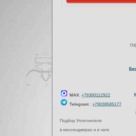
Оф
Бе
MAX
:
+79300112922
Telegram:
+79038585177
Подбор Уплотнителя
в мессенджерах и в чате