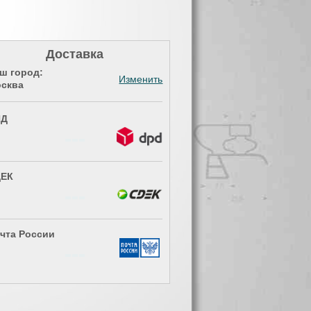
Доставка
ш город:
Изменить
сква
ПД
ЕК
чта России