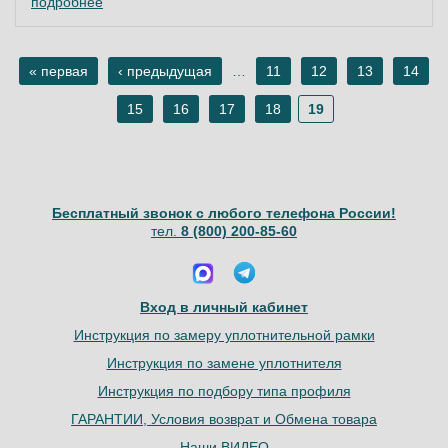
подробнее
« первая
‹ предыдущая
…
11
12
13
14
Страницы
15
16
17
18
19
Бесплатный звонок с любого телефона России!
тел.
8 (800) 200-85-60
Вход в личный кабинет
Инструкция по замеру уплотнительной рамки
Инструкция по замене уплотнителя
Инструкция по подбору типа профиля
ГАРАНТИИ, Условия возврат и Обмена товара
Наши ВИДЕО