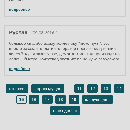
подробнее
Руслан
(09-08-2016г.)
большое спасибо всему коллективу "ниже нуля", все
просто заказал, оплатил, оператор перезвонил уточнил,
через 3-4 дня заказ у вас, демонтаж монтаж производится
легко и быстро, качество уплотнителя не хуже заводского!
подробнее
« первая
‹ предыдущая
…
11
12
13
14
Страницы
15
16
17
18
19
следующая ›
последняя »