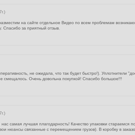
г.)
азместим на сайте отдельное Видео по всем проблемам возникаю
. Спасибо за приятный отзыв.
перативность, не ожидала, что так будет быстро!). Уплотнители "до
не смещалось. Очень довольна покупкой! Спасибо большое!!!
г.)
 нас самая лучшая плагодарность! Качество упаковки стараемся по
свои нюансы связанные с перемещением грузов). В коробку в зака