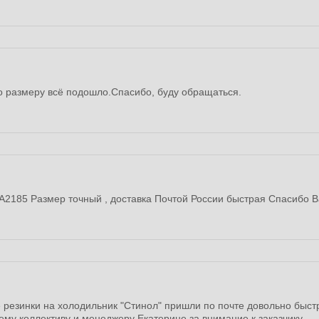
по размеру всё подошло.Спасибо, буду обращаться.
BA2185 Размер точный , доставка Почтой России быстрая Спасибо В
е резинки на холодильник "Стинол" пришли по почте довольно быс
му коллективу и менеджеру Екатерине за внимание к заказчику.