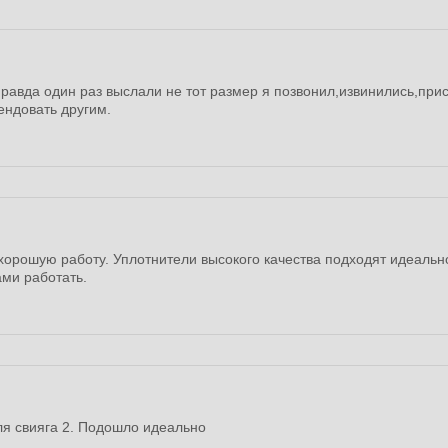
Правда один раз выслали не тот размер я позвонил,извинились,пр
ендовать другим.
хорошую работу. Уплотнители высокого качества подходят идеально
ами работать.
ля свияга 2. Подошло идеально