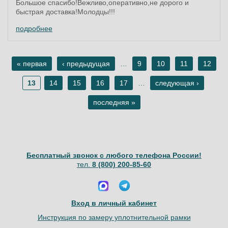
Большое спасибо!Вежливо,оперативно,не дорого и
быстрая доставка!Молодцы!!!
подробнее
« первая
‹ предыдущая
…
9
10
11
12
Страницы
13
14
15
16
17
…
следующая ›
последняя »
Бесплатный звонок с любого телефона России!
тел.
8 (800) 200-85-60
Вход в личный кабинет
Инструкция по замеру уплотнительной рамки